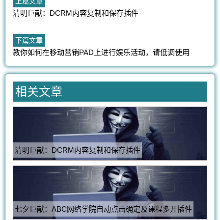
文
上
上篇文章
篇
清明巨献：DCRM内容复制和保存插件
章
文
章：
导
下
下篇文章
篇
教你如何在移动营销PAD上进行娱乐活动，请低调使用
航
文
章：
相关文章
清明巨献：DCRM内容复制和保存插件
七夕巨献：ABC网络学院自动点击确定及课程多开插件