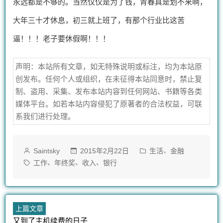
永远都是不够的。当然仅仅是为了钱，青春真是划不来啊，
大年三十才休息，初三就上班了，有那个行业比这苦
逼！！！老子要休假啊！！！
声明：本站所有文章，如无特殊说明或标注，均为本站原
创发布。任何个人或组织，在未征得本站同意时，禁止复
制、盗用、采集、发布本站内容到任何网站、书籍等各类
媒体平台。如若本站内容侵犯了原著者的合法权益，可联
系我们进行处理。
作
发
、
2015年2月22日
生活
金融
Saintsky
者：
布
标
、
、
、
工作
年终奖
收入
银行
于
签：
文
上
上篇文章
篇
又到了主机续费的日子