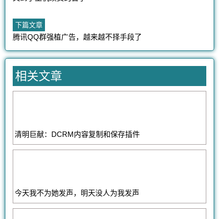
章
文
章：
导
下
下篇文章
篇
腾讯QQ群强植广告，越来越不择手段了
航
文
章：
相关文章
清明巨献：DCRM内容复制和保存插件
今天我不为她发声，明天没人为我发声