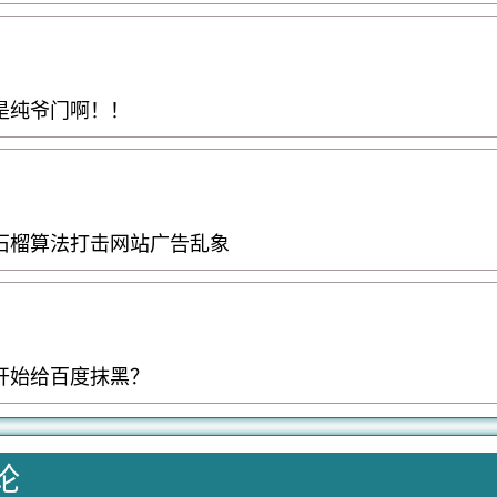
是纯爷门啊！！
石榴算法打击网站广告乱象
开始给百度抹黑？
论