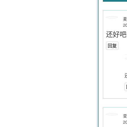
麦
2
还好吧~
回复
变
2