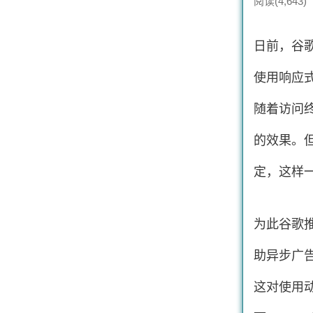
阅读(4,643)
日前，谷歌a
使用响应
随着访问
的效果。但
定，这样
为此谷歌
助异步广告
这对使用