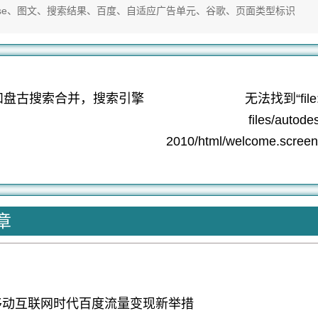
布
、
、
、
、
、
、
se
图文
搜索结果
百度
自适应广告单元
谷歌
页面类型标识
于
和盘古搜索合并，搜索引擎
无法找到“file:
files/autod
：
2010/html/welcome.screen/
章
”移动互联网时代百度流量变现新举措