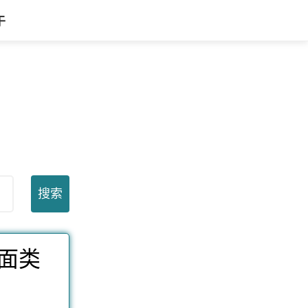
于
页面类