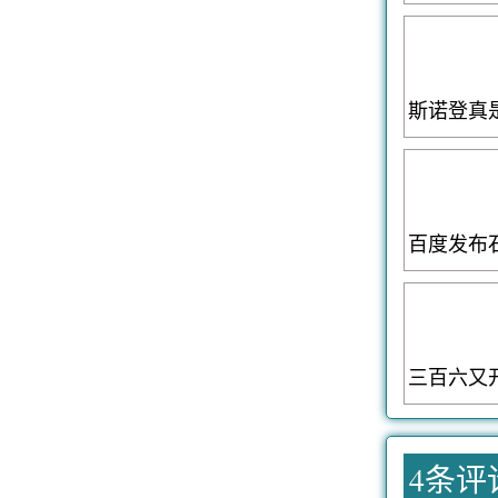
斯诺登真
百度发布
三百六又
4条评