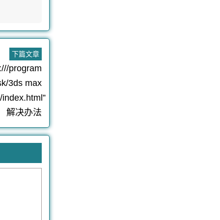
下
下篇文章
篇
///program
文
esk/3ds max
章：
index.html”
解决办法