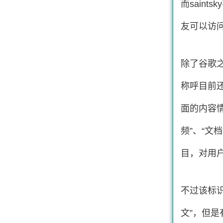
而sain
友可以访问
除了谷歌
称呼目前
面的内容
频”、“文
目，对用
不过该标
文”，但是