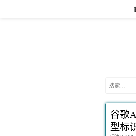
搜
索：
谷歌A
型标