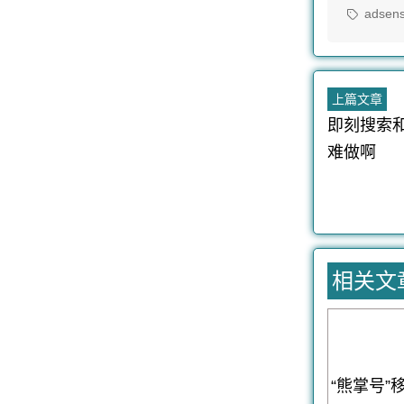
者：
标
adsen
签：
文
上
上篇文章
篇
即刻搜索
章
文
难做啊
导
章
航
相关文
“熊掌号