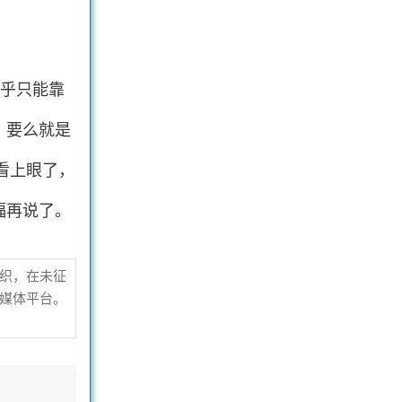
几乎只能靠
，要么就是
度看上眼了，
福再说了。
织，在未征
媒体平台。