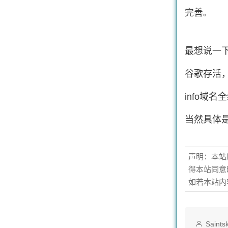
完善。
最想说一下
谷歌存活
info域
当然具体
声明：本站
得本站同意
如若本站内
作
Saints