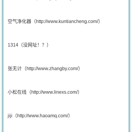
空气净化器（http://www.kuntiancheng.com/）
1314（没网址！？）
张无计（http://www.zhangby.com/）
小松在线（http://www.linexs.com/）
jiji（http://www.haoamq.com/）