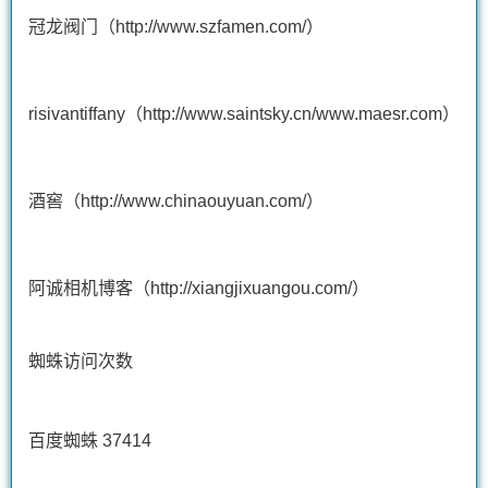
冠龙阀门（http://www.szfamen.com/）
risivantiffany
（http://www.saintsky.cn/www.maesr.com）
酒窖（http://www.chinaouyuan.com/）
阿诚相机博客（http://xiangjixuangou.com/）
蜘蛛访问次数
百度蜘蛛 37414