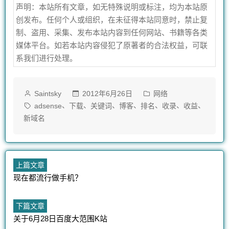
声明：本站所有文章，如无特殊说明或标注，均为本站原
创发布。任何个人或组织，在未征得本站同意时，禁止复
制、盗用、采集、发布本站内容到任何网站、书籍等各类
媒体平台。如若本站内容侵犯了原著者的合法权益，可联
系我们进行处理。
作
发
2012年6月26日
网络
Saintsky
者：
布
标
、
、
、
、
、
、
、
adsense
下载
关键词
博客
排名
收录
收益
于
签：
新域名
文
上
上篇文章
篇
现在都流行做手机？
章
文
章：
导
下
下篇文章
篇
关于6月28日百度大范围K站