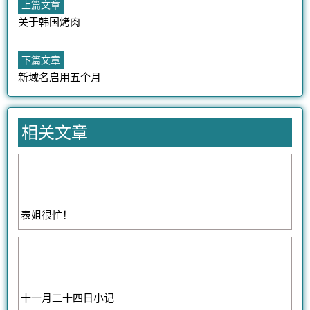
文
上
上篇文章
篇
关于韩国烤肉
章
文
章：
导
下
下篇文章
篇
新域名启用五个月
航
文
章：
相关文章
表姐很忙！
十一月二十四日小记