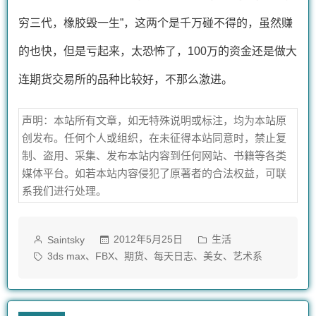
穷三代，橡胶毁一生”，这两个是千万碰不得的，虽然赚
的也快，但是亏起来，太恐怖了，100万的资金还是做大
连期货交易所的品种比较好，不那么激进。
声明：本站所有文章，如无特殊说明或标注，均为本站原
创发布。任何个人或组织，在未征得本站同意时，禁止复
制、盗用、采集、发布本站内容到任何网站、书籍等各类
媒体平台。如若本站内容侵犯了原著者的合法权益，可联
系我们进行处理。
作
发
2012年5月25日
生活
Saintsky
者：
布
标
、
、
、
、
、
3ds max
FBX
期货
每天日志
美女
艺术系
于
签：