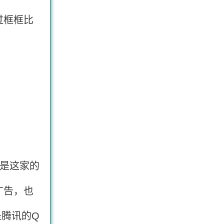
过框框比
是这家的
广告，也
是腾讯的Q