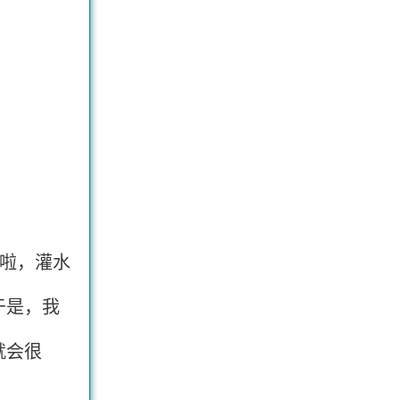
啦，灌水
于是，我
就会很