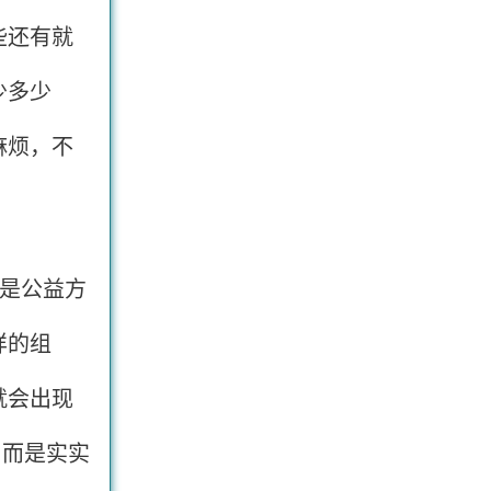
些还有就
少多少
麻烦，不
是公益方
样的组
就会出现
，而是实实