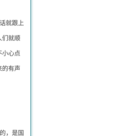
话就跟上
人们就顺
不小心点
来的有声
的，是国