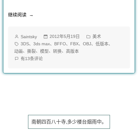
“3ds
继续阅读
max
作
发
2012年5月19日
美术
Saintsky
动
者：
布
标
、
、
、
、
、
、
3DS
3ds max
BFFO
FBX
OBJ
低版本
画
于
签：
、
、
、
、
动画
撕裂
模型
转换
高版本
3ds
有13条评论
导
max
出
动
画
FBX
导
出
格
FBX
式，
格
式，
Copyright © 2011 - 2025 Saintsky
模
南朝四百八十寺,多少楼台烟雨中。
模
型
型
运