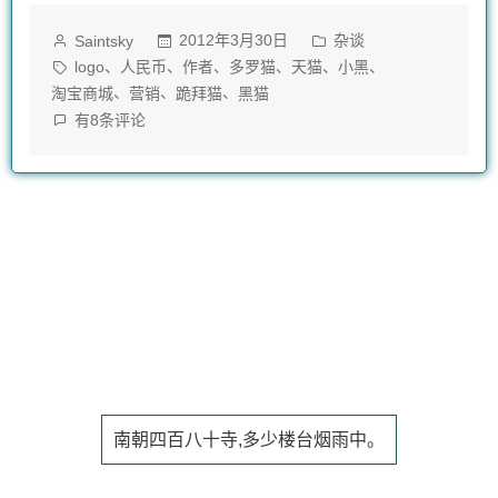
猫
作
发
2012年3月30日
杂谈
Saintsky
LOGO
者：
布
标
、
、
、
、
、
、
logo
人民币
作者
多罗猫
天猫
小黑
发
于
签：
、
、
、
淘宝商城
营销
跪拜猫
黑猫
天
有8条评论
布”
猫
LOGO
发
布
Copyright © 2011 - 2025 Saintsky
南朝四百八十寺,多少楼台烟雨中。