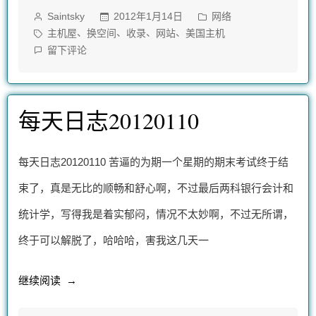
作
发
2012年1月14日
网络
Saintsky
换
者：
布
标
、
、
、
、
主机屋
换空间
收录
网站
美国主机
空
于
签：
在
留下评论
网
间
站
了”
换
每天日志20120110
空
间
了
每天日志20120110 苦逼的为期一个星期的期末考试终于结
上
束了，真是无比的顺畅和舒心啊，不过最后两科银行会计和
统计学，写得我是着实郁闷，情况不太妙啊，不过无所谓，
终于可以解脱了，哈哈哈，害我这几天一
“每
继续阅读
天