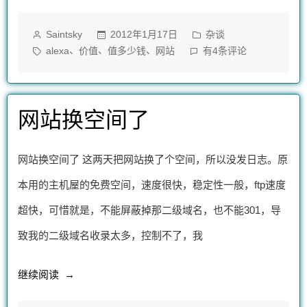
测
作
发
2012年1月17日
杂谈
Saintsky
你
者：
布
标
测
、
、
、
alexa
价值
值多少钱
网站
有4条评论
的
于
签：
测
你
网
的
网站换空间了
站
网
站
值
值
网站换空间了 这两天把网站换了个空间，所以没发日志。原
多
多
少
本用的主机屋的免费空间，速度很快，稳定性一般，ftp速度
少
钱
超快，可惜就是，不能屏蔽掉那二级域名，也不能301，导
钱”
致我的二级域名收录太多，控制不了，我
“网
继续阅读
站