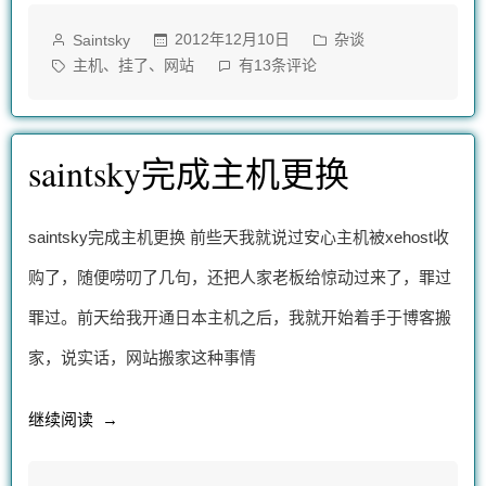
机
作
发
2012年12月10日
杂谈
Saintsky
挂
者：
布
标
主
、
、
主机
挂了
网站
有13条评论
了
于
签：
机
挂
两
了
saintsky完成主机更换
天”
两
天
saintsky完成主机更换 前些天我就说过安心主机被xehost收
购了，随便唠叨了几句，还把人家老板给惊动过来了，罪过
罪过。前天给我开通日本主机之后，我就开始着手于博客搬
家，说实话，网站搬家这种事情
“saintsky
继续阅读
完