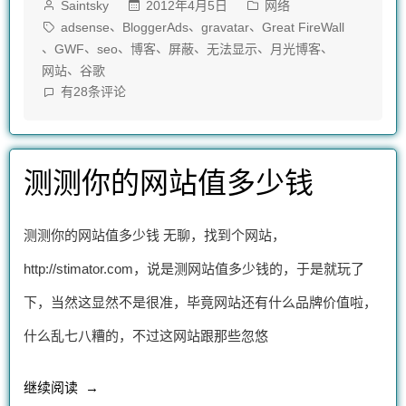
作
发
2012年4月5日
网络
Saintsky
网
者：
布
标
、
、
、
adsense
BloggerAds
gravatar
Great FireWall
站
于
签：
、
、
、
、
、
、
、
GWF
seo
博客
屏蔽
无法显示
月光博客
、
网站
谷歌
无
大
有28条评论
法
量
网
访
站
测测你的网站值多少钱
无
问”
法
访
测测你的网站值多少钱 无聊，找到个网站，
问
http://stimator.com，说是测网站值多少钱的，于是就玩了
下，当然这显然不是很准，毕竟网站还有什么品牌价值啦，
什么乱七八糟的，不过这网站跟那些忽悠
“测
继续阅读