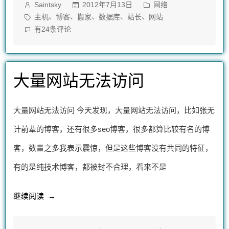
作
发
2012年7月13日
网络
Saintsky
成
者：
布
标
、
、
、
、
、
主机
博客
搬家
数据库
站长
网站
主
于
签：
saintsky
有24条评论
完
机
成
更
主
大量网站无法访问
机
换”
更
换
大量网站无法访问 今天发现，大量网站无法访问，比如张无
计前辈的博客，还有很多seo博客，很多都算比较有名的博
客，数量之多我表示震惊，但是这些博客没有共同的特征，
有的是纯技术博客，都被封不合理，看来不是
“大
继续阅读
量