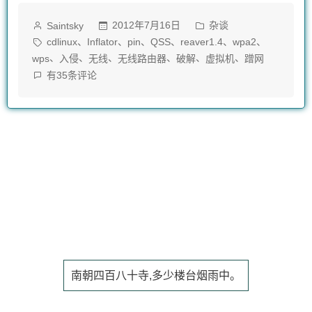
用
作
发
2012年7月16日
杂谈
Saintsky
pin
者：
布
标
、
、
、
、
、
、
cdlinux
Inflator
pin
QSS
reaver1.4
wpa2
码
于
签：
、
、
、
、
、
、
wps
入侵
无线
无线路由器
破解
虚拟机
蹭网
使
有35条评论
入
用
侵
pin
码
无
入
侵
线
无
路
线
路
由
由
蹭
蹭
网
网”
Copyright © 2011 - 2025 Saintsky
南朝四百八十寺,多少楼台烟雨中。